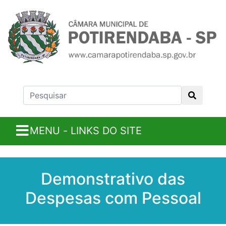
MENU - LINKS DO SITE
Demonstrativo das
Despesas com Pessoal