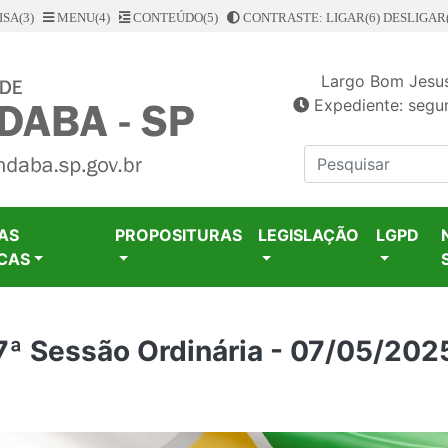
SA(3)
MENU(4)
CONTEÚDO(5)
CONTRASTE: LIGAR(6)
DESLIGAR(
Largo Bom Jesus
Expediente: segun
AS
PROPOSITURAS
LEGISLAÇÃO
LGPD
CAS
7ª Sessão Ordinária - 07/05/202